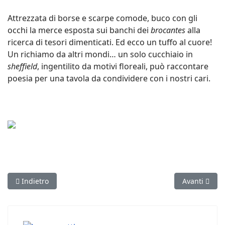
Attrezzata di borse e scarpe comode, buco con gli
occhi la merce esposta sui banchi dei
brocantes
alla
ricerca di tesori dimenticati. Ed ecco un tuffo al cuore!
Un richiamo da altri mondi… un solo cucchiaio in
sheffield
, ingentilito da motivi floreali, può raccontare
poesia per una tavola da condividere con i nostri cari.
Articolo precedente: Finalmente Francia!
Articolo succ
Indietro
Avanti